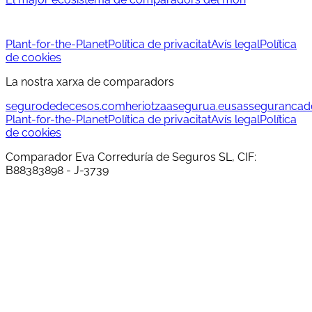
Plant-for-the-Planet
Política de privacitat
Avís legal
Política
de cookies
La nostra xarxa de comparadors
segurodedecesos.com
heriotzaasegurua.eus
assegurancad
Plant-for-the-Planet
Política de privacitat
Avís legal
Política
de cookies
Comparador Eva Correduría de Seguros SL, CIF:
B88383898 - J-3739